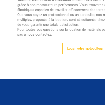
variée de motoculteur à la location
. Réalisez des travau
grâce à nos motoculteurs performants. Vous trouverez
électriques
capables de travailler efficacement des terre
Que vous soyez un professionnel ou un particulier, nos
m
multiples
, proposés à la location, sont sélectionnés che
de vous garantir une totale satisfaction.
Pour toutes vos questions sur la location de matériels p
pas à nous contactez.
Louer votre motoculteur