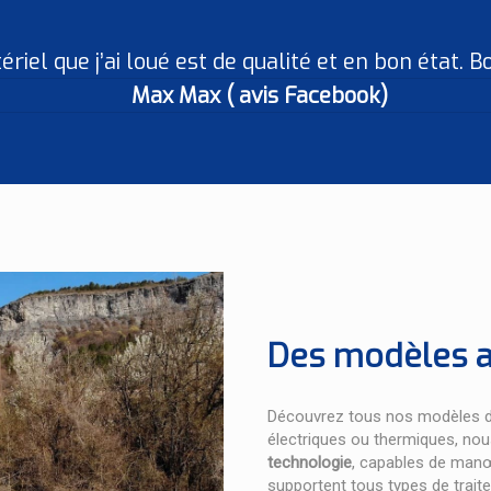
riel que j’ai loué est de qualité et en bon état. B
Max Max ( avis Facebook)
Des modèles a
Découvrez tous nos modèles de
électriques ou thermiques, n
technologie
, capables de manœ
supportent tous types de traite