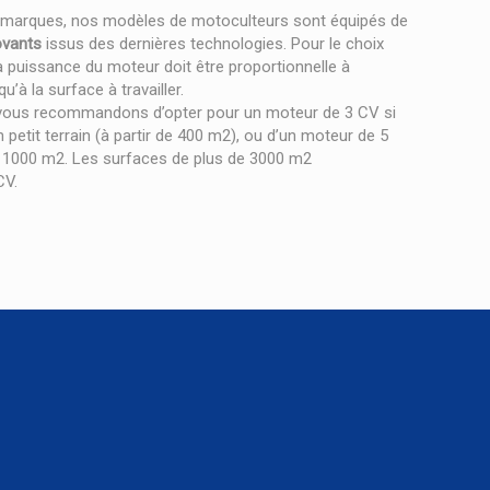
s marques, nos modèles de motoculteurs sont équipés de
ovants
issus des dernières technologies. Pour le choix
a puissance du moteur doit être proportionnelle à
qu’à la surface à travailler.
 vous recommandons d’opter pour un moteur de 3 CV si
un petit terrain (à partir de 400 m2), ou d’un moteur de 5
s 1000 m2. Les surfaces de plus de 3000 m2
CV.