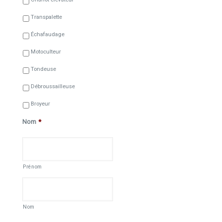
Transpalette
Échafaudage
Motoculteur
Tondeuse
Débroussailleuse
Broyeur
Nom
*
Prénom
Nom